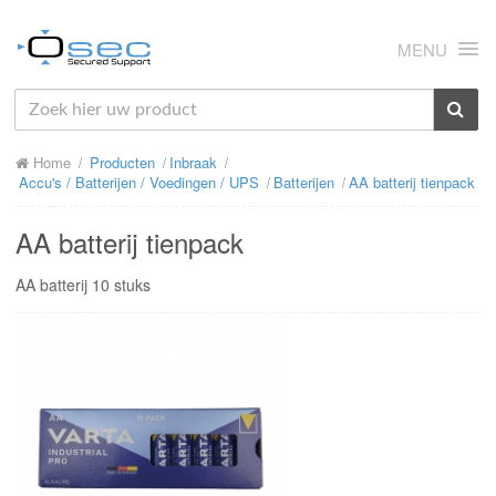
MENU
HOME
Home
Producten
Inbraak
OVER ONS
Accu's / Batterijen / Voedingen / UPS
Batterijen
AA batterij tienpack
NIEUWS
AA batterij tienpack
PRODUCTEN
AA batterij 10 stuks
SUPPORT
RMA
MIJN OSEC
CONTACT