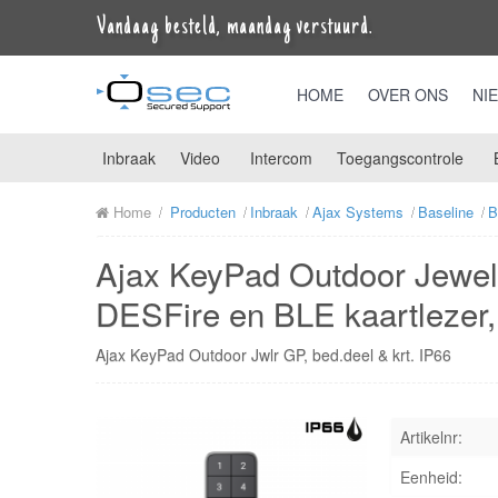
Vandaag besteld, maandag verstuurd.
HOME
OVER ONS
NI
Inbraak
Video
Intercom
Toegangscontrole
Home
Producten
Inbraak
Ajax Systems
Baseline
B
Ajax KeyPad Outdoor Jewelle
DESFire en BLE kaartlezer,
Ajax KeyPad Outdoor Jwlr GP, bed.deel & krt. IP66
Artikelnr:
Eenheid: