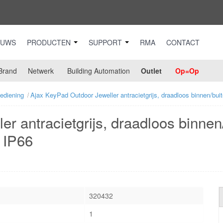
EUWS
PRODUCTEN
SUPPORT
RMA
CONTACT
Brand
Netwerk
Building Automation
Outlet
Op=Op
ediening
Ajax KeyPad Outdoor Jeweller antracietgrijs, draadloos binnen/bu
r antracietgrijs, draadloos binnen
 IP66
320432
1