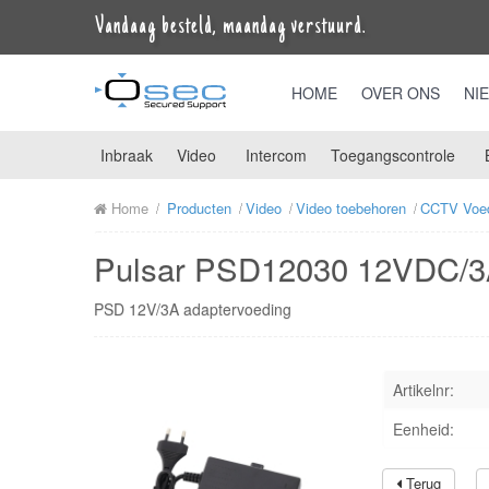
Vandaag besteld, maandag verstuurd.
HOME
OVER ONS
NI
Inbraak
Video
Intercom
Toegangscontrole
Home
Producten
Video
Video toebehoren
CCTV Voe
Pulsar PSD12030 12VDC/3
PSD 12V/3A adaptervoeding
Artikelnr:
Eenheid:
Terug