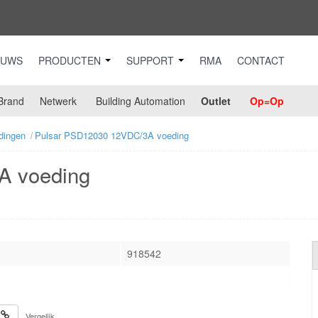
EUWS
PRODUCTEN
SUPPORT
RMA
CONTACT
Brand
Netwerk
Building Automation
Outlet
Op=Op
dingen
Pulsar PSD12030 12VDC/3A voeding
A voeding
918542
Vergelijk