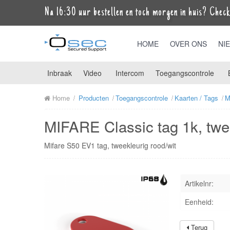
Na 16:30 uur bestellen en toch morgen in huis? Check 
HOME
OVER ONS
NI
Inbraak
Video
Intercom
Toegangscontrole
Home
Producten
Toegangscontrole
Kaarten / Tags
M
MIFARE Classic tag 1k, twe
Mifare S50 EV1 tag, tweekleurig rood/wit
Artikelnr:
Eenheid:
Terug