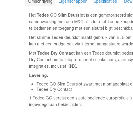
Omschrijving
Eigenschappen
Specificaties
Dow
Het
Tedee GO Slim Deurslot
is een gemotoriseerd slot
samenwerking met een M&C cilinder met Tedee knopdeel 
te bedienen en toegang met een sleutel blijft beschikba
Het slimme Tedee deurslot maakt gebruik van BLE om v
kan met een bridge ook via internet aangestuurd worde
Met
Tedee Dry Contact
kan een Tedee deurslot bedie
Dry Contact om te integreren met schakelaars, alarm
integraties, inclusief KNX
.
Levering:
Tedee GO Slim Deurslot zwart met montageplaat en
Tedee Dry Contact
1 Tedee GO vereist een sleutelbediende europrofielcil
ingevoegd aan beide zijden.