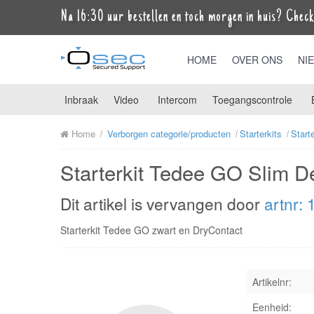
Na 16:30 uur bestellen en toch morgen in huis? Check 
HOME
OVER ONS
NI
Inbraak
Video
Intercom
Toegangscontrole
Home
Verborgen categorie/producten
Starterkits
Start
Starterkit Tedee GO Slim D
Dit artikel is vervangen door
artnr:
Starterkit Tedee GO zwart en DryContact
Artikelnr:
Eenheid: