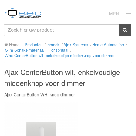
MENU
HOME
Home
Producten
Inbraak
Ajax Systems
Home Automation
OVER ONS
Slim Schakelmateriaal
Horizontaal
Ajax CenterButton wit, enkelvoudige middenknop voor dimmer
NIEUWS
Ajax CenterButton wit, enkelvoudige
PRODUCTEN
middenknop voor dimmer
SUPPORT
Ajax CenterButton WH, knop dimmer
RMA
MIJN OSEC
CONTACT