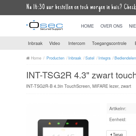
Na 16:30 uur bestellen en toch morgen in huis? Check 
HOME
OVER ONS
NI
Inbraak
Video
Intercom
Toegangscontrole
Home
Producten
Inbraak
Satel
Integra
Bediendelen
INT-TSG2R 4.3" zwart touc
INT-TSG2R-B 4.3in TouchScreen, MIFARE lezer, zwart
Artikelnr:
Eenheid:
Terug