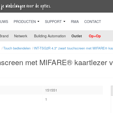
je winkelwagen voor de opties.
EUWS
PRODUCTEN
SUPPORT
RMA
CONTACT
Brand
Netwerk
Building Automation
Outlet
Op=Op
Touch bediendelen
INT-TSG2R 4.3" zwart touchscreen met MIFARE® kaar
hscreen met MIFARE® kaartlezer v
151551
1