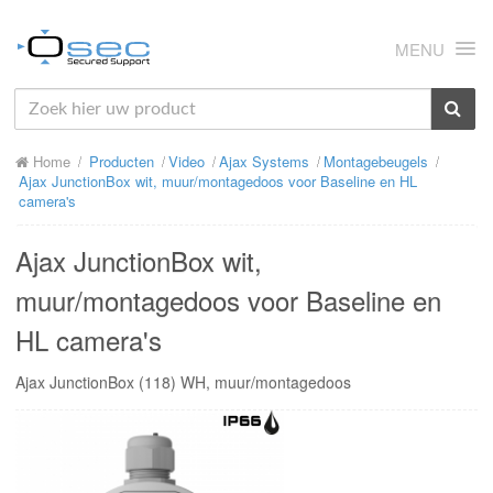
MENU
HOME
Home
Producten
Video
Ajax Systems
Montagebeugels
OVER ONS
Ajax JunctionBox wit, muur/montagedoos voor Baseline en HL
camera's
NIEUWS
Ajax JunctionBox wit,
PRODUCTEN
muur/montagedoos voor Baseline en
SUPPORT
HL camera's
RMA
Ajax JunctionBox (118) WH, muur/montagedoos
MIJN OSEC
CONTACT