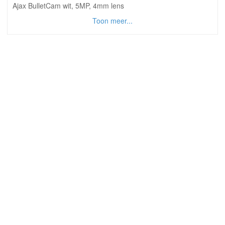
Ajax BulletCam wit, 5MP, 4mm lens
Toon meer...
© 2026 Osec B.V.
Algemene Voorwaarden
Privacyverklaring