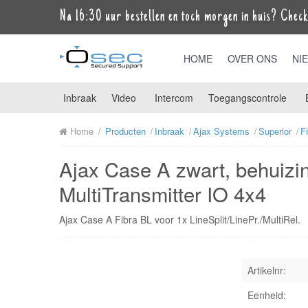
Na 16:30 uur bestellen en toch morgen in huis? Check 
HOME
OVER ONS
NI
Inbraak
Video
Intercom
Toegangscontrole
Home
Producten
Inbraak
Ajax Systems
Superior
F
Ajax Case A zwart, behuizing
MultiTransmitter IO 4x4
Ajax Case A Fibra BL voor 1x LineSplit/LinePr./MultiRel.
Artikelnr:
Eenheid: