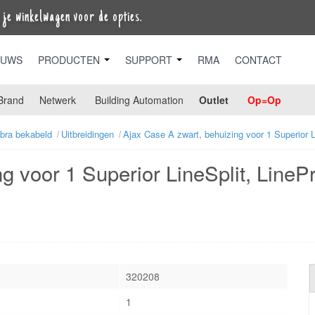
je winkelwagen voor de opties.
EUWS
PRODUCTEN
SUPPORT
RMA
CONTACT
Brand
Netwerk
Building Automation
Outlet
Op=Op
ibra bekabeld
Uitbreidingen
Ajax Case A zwart, behuizing voor 1 Superior Li
 voor 1 Superior LineSplit, LinePr
320208
1