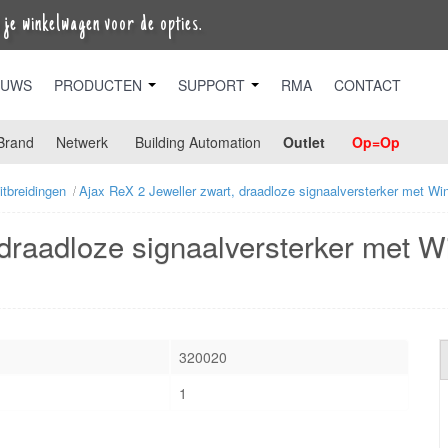
je winkelwagen voor de opties.
EUWS
PRODUCTEN
SUPPORT
RMA
CONTACT
Brand
Netwerk
Building Automation
Outlet
Op=Op
itbreidingen
Ajax ReX 2 Jeweller zwart, draadloze signaalversterker met Wing
draadloze signaalversterker met Win
320020
1