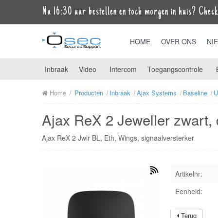
Na 16:30 uur bestellen en toch morgen in huis? Check 
HOME
OVER ONS
NI
Inbraak
Video
Intercom
Toegangscontrole
Home
Producten
Inbraak
Ajax Systems
Baseline
U
Ajax ReX 2 Jeweller zwart, 
Ajax ReX 2 Jwlr BL, Eth, Wings, signaalversterker
Artikelnr:
Eenheid:
Terug