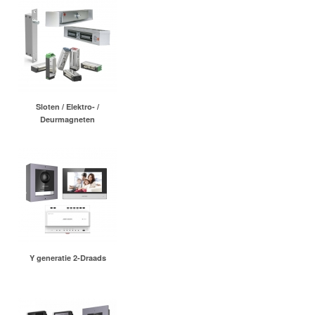
Sloten / Elektro- /
Deurmagneten
Y generatie 2-Draads