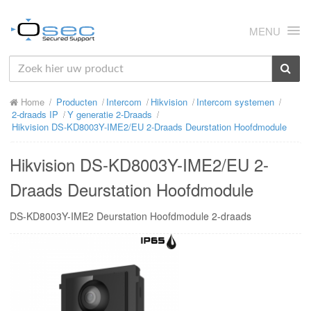
MENU
HOME
Home
Producten
Intercom
Hikvision
Intercom systemen
OVER ONS
2-draads IP
Y generatie 2-Draads
Hikvision DS-KD8003Y-IME2/EU 2-Draads Deurstation Hoofdmodule
NIEUWS
Hikvision DS-KD8003Y-IME2/EU 2-
PRODUCTEN
Draads Deurstation Hoofdmodule
SUPPORT
DS-KD8003Y-IME2 Deurstation Hoofdmodule 2-draads
RMA
MIJN OSEC
CONTACT