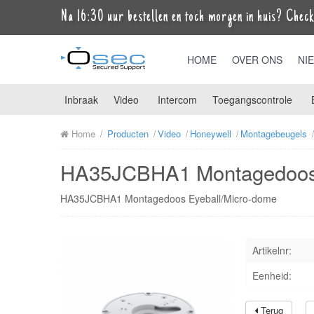
Na 16:30 uur bestellen en toch morgen in huis? Check 
HOME
OVER ONS
NI
Inbraak
Video
Intercom
Toegangscontrole
Home
Producten
Video
Honeywell
Montagebeugels
HA35JCBHA1 Montagedoos 
HA35JCBHA1 Montagedoos Eyeball/Micro-dome
Artikelnr:
Eenheid:
Terug