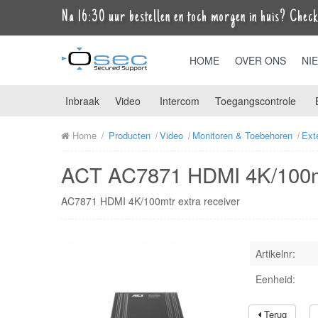
Na 16:30 uur bestellen en toch morgen in huis? Check 
HOME
OVER ONS
NI
Inbraak
Video
Intercom
Toegangscontrole
Home
Producten
Video
Monitoren & Toebehoren
Ext
ACT AC7871 HDMI 4K/100mtr
AC7871 HDMI 4K/100mtr extra receiver
Artikelnr:
Eenheid:
Terug