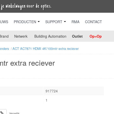
je winkelwagen voor de opties.
EUWS
PRODUCTEN
SUPPORT
RMA
CONTACT
Brand
Netwerk
Building Automation
Outlet
Op=Op
enders
ACT AC7871 HDMI 4K/100mtr extra reciever
 extra reciever
917724
1
Vergelijk