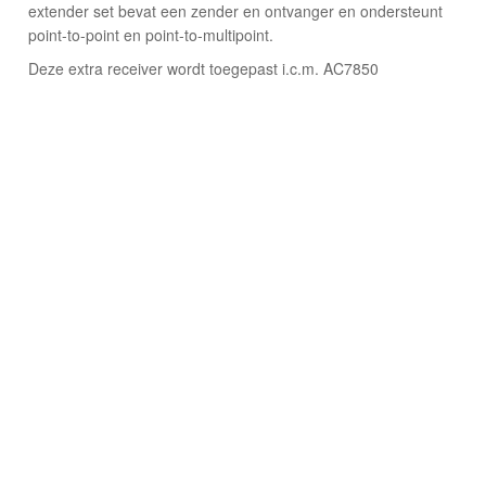
extender set bevat een zender en ontvanger en ondersteunt
point-to-point en point-to-multipoint.
Deze extra receiver wordt toegepast i.c.m. AC7850
© 2026 Osec B.V.
Algemene Voorwaarden