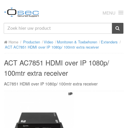
MENU
HOME
Home
Producten
Video
Monitoren & Toebehoren
Extenders
OVER ONS
ACT AC7851 HDMI over IP 1080p/ 100mtr extra receiver
NIEUWS
ACT AC7851 HDMI over IP 1080p/
PRODUCTEN
100mtr extra receiver
SUPPORT
AC7851 HDMI over IP 1080p/ 100mtr extra receiver
RMA
MIJN OSEC
CONTACT