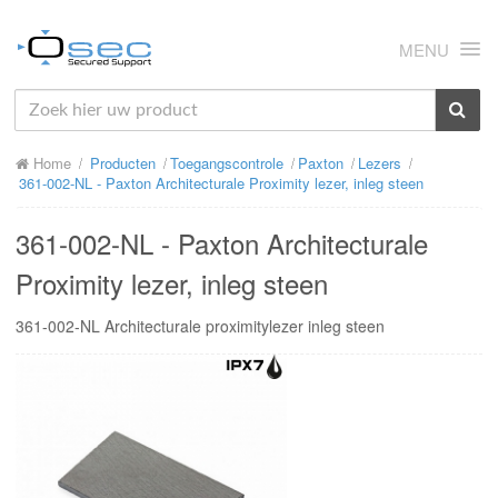
MENU
HOME
Home
Producten
Toegangscontrole
Paxton
Lezers
OVER ONS
361-002-NL - Paxton Architecturale Proximity lezer, inleg steen
NIEUWS
361-002-NL - Paxton Architecturale
PRODUCTEN
Proximity lezer, inleg steen
SUPPORT
361-002-NL Architecturale proximitylezer inleg steen
RMA
MIJN OSEC
CONTACT