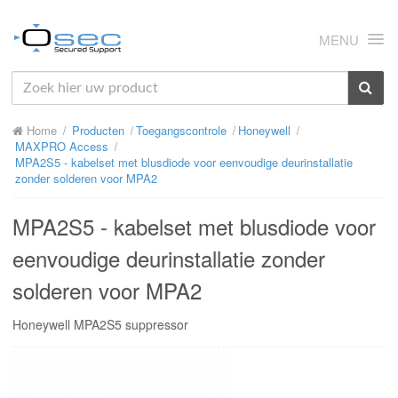
MENU
HOME
Home
Producten
Toegangscontrole
Honeywell
OVER ONS
MAXPRO Access
MPA2S5 - kabelset met blusdiode voor eenvoudige deurinstallatie
NIEUWS
zonder solderen voor MPA2
PRODUCTEN
MPA2S5 - kabelset met blusdiode voor
SUPPORT
eenvoudige deurinstallatie zonder
solderen voor MPA2
RMA
Honeywell MPA2S5 suppressor
MIJN OSEC
CONTACT