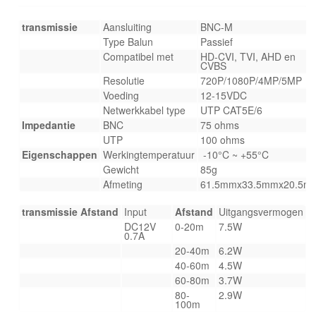
transmissie
Aansluiting
BNC-M
Type Balun
Passief
Compatibel met
HD-CVI, TVI, AHD en
CVBS
Resolutie
720P/1080P/4MP/5MP
Voeding
12-15VDC
Netwerkkabel type
UTP CAT5E/6
Impedantie
BNC
75 ohms
UTP
100 ohms
Eigenschappen
Werkingtemperatuur
-10°C ~ +55°C
Gewicht
85g
Afmeting
61.5mmx33.5mmx20.5m
transmissie Afstand
Input
Afstand
Uitgangsvermogen
DC12V
0-20m
7.5W
0.7A
20-40m
6.2W
40-60m
4.5W
60-80m
3.7W
80-
2.9W
100m