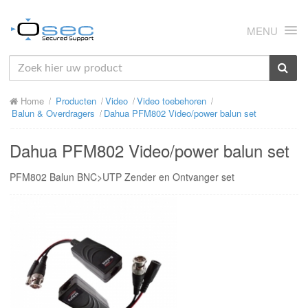
MENU
HOME
Home
Producten
Video
Video toebehoren
OVER ONS
Balun & Overdragers
Dahua PFM802 Video/power balun set
NIEUWS
Dahua PFM802 Video/power balun set
PRODUCTEN
PFM802 Balun BNC>UTP Zender en Ontvanger set
SUPPORT
RMA
MIJN OSEC
CONTACT