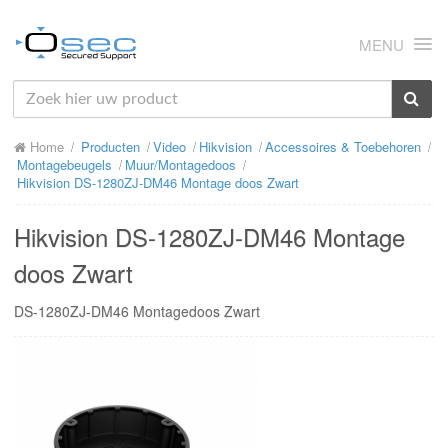
MENU
HOME
Home
Producten
Video
Hikvision
Accessoires & Toebehoren
OVER ONS
Montagebeugels
Muur/Montagedoos
Hikvision DS-1280ZJ-DM46 Montage doos Zwart
NIEUWS
Hikvision DS-1280ZJ-DM46 Montage
PRODUCTEN
doos Zwart
SUPPORT
DS-1280ZJ-DM46 Montagedoos Zwart
RMA
MIJN OSEC
CONTACT