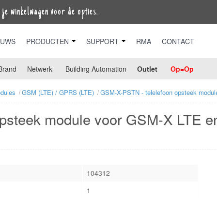
je winkelwagen voor de opties.
EUWS
PRODUCTEN
SUPPORT
RMA
CONTACT
Brand
Netwerk
Building Automation
Outlet
Op=Op
dules
GSM (LTE) / GPRS (LTE)
GSM-X-PSTN - telelefoon opsteek modu
opsteek module voor GSM-X LTE 
104312
1