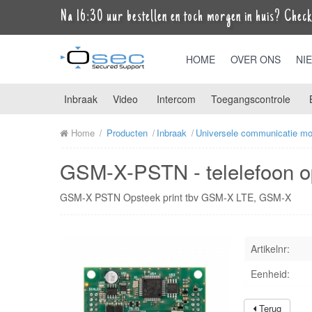
Na 16:30 uur bestellen en toch morgen in huis? Check 
HOME
OVER ONS
NI
Inbraak
Video
Intercom
Toegangscontrole
Home
Producten
Inbraak
Universele communicatie mo
GSM-X-PSTN - telelefoon 
GSM-X PSTN Opsteek print tbv GSM-X LTE, GSM-X
Artikelnr:
Eenheid:
Terug