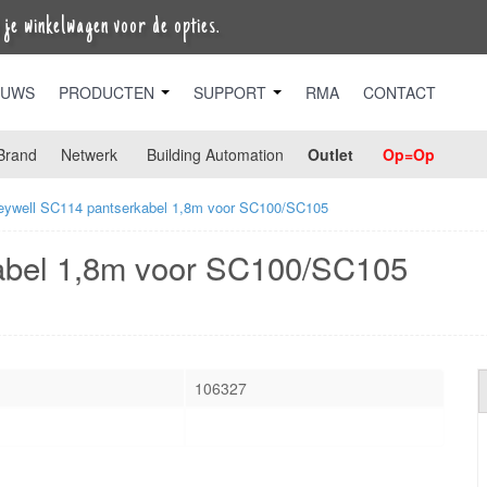
je winkelwagen voor de opties.
EUWS
PRODUCTEN
SUPPORT
RMA
CONTACT
Brand
Netwerk
Building Automation
Outlet
Op=Op
eywell SC114 pantserkabel 1,8m voor SC100/SC105
abel 1,8m voor SC100/SC105
106327