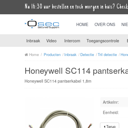
Na 16:30 uur bestellen en toch morgen in huis? Check 
HOME
OVER ONS
NI
Inbraak
Video
Intercom
Toegangscontrole
Home
Producten
Inbraak
Detectie
Tril detectie
Hon
Honeywell SC114 pantserk
Honeywell SC114 pantserkabel 1,8m
Artikelnr:
Eenheid:
Terug