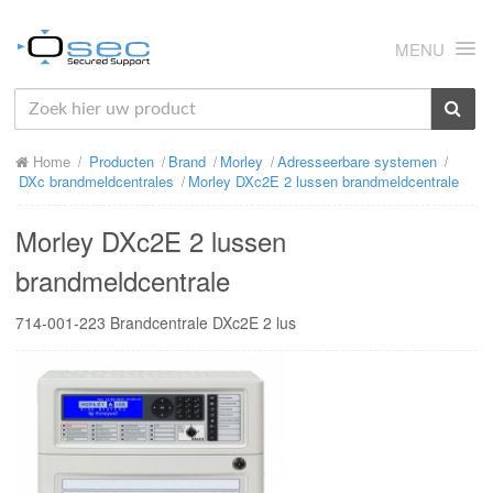
MENU
HOME
Home
Producten
Brand
Morley
Adresseerbare systemen
OVER ONS
DXc brandmeldcentrales
Morley DXc2E 2 lussen brandmeldcentrale
NIEUWS
Morley DXc2E 2 lussen
PRODUCTEN
brandmeldcentrale
SUPPORT
714-001-223 Brandcentrale DXc2E 2 lus
RMA
MIJN OSEC
CONTACT