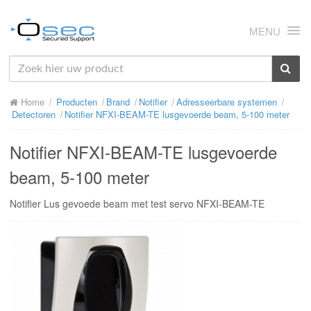
MENU
HOME
Home
Producten
Brand
Notifier
Adresseerbare systemen
OVER ONS
Detectoren
Notifier NFXI-BEAM-TE lusgevoerde beam, 5-100 meter
NIEUWS
Notifier NFXI-BEAM-TE lusgevoerde
PRODUCTEN
beam, 5-100 meter
SUPPORT
Notifier Lus gevoede beam met test servo NFXI-BEAM-TE
RMA
MIJN OSEC
CONTACT