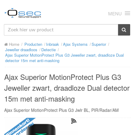
MENU
HOME
Home
Producten
Inbraak
Ajax Systems
Superior
OVER ONS
Jeweller draadloos
Detectie
Ajax Superior MotionProtect Plus G3 Jeweller zwart, draadloze Dual
NIEUWS
detector 15m met anti-masking
PRODUCTEN
Ajax Superior MotionProtect Plus G3
SUPPORT
Jeweller zwart, draadloze Dual detector
15m met anti-masking
RMA
Ajax Superior MotionProtect Plus G3 Jwlr BL, PIR/Radar/AM
MIJN OSEC
CONTACT