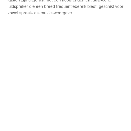
luidspreker die een breed frequentiebereik biedt, geschikt voor
zowel spraak- als muziekweergave.
© 2026 Osec B.V.
Algemene Voorwaarden
Privacyverklaring