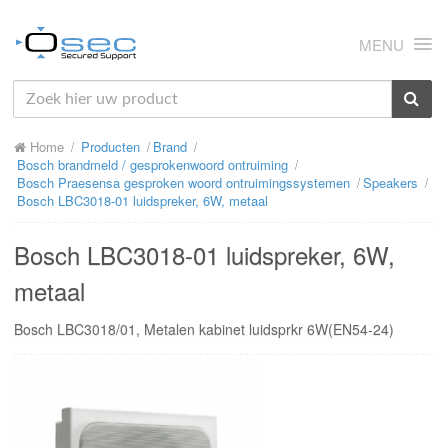
MENU
HOME
Home
Producten
Brand
OVER ONS
Bosch brandmeld / gesprokenwoord ontruiming
Bosch Praesensa gesproken woord ontruimingssystemen
Speakers
NIEUWS
Bosch LBC3018-01 luidspreker, 6W, metaal
PRODUCTEN
Bosch LBC3018-01 luidspreker, 6W,
SUPPORT
metaal
RMA
Bosch LBC3018/01, Metalen kabinet luidsprkr 6W(EN54-24)
MIJN OSEC
CONTACT