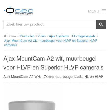
MENU
HOME
Home
Producten
Video
Ajax Systems
Montagebeugels
OVER ONS
Ajax MountCam A2 wit, muurbeugel voor HLVF en Superior HLVF
camera's
NIEUWS
Ajax MountCam A2 wit, muurbeugel
PRODUCTEN
voor HLVF en Superior HLVF camera's
SUPPORT
Ajax MountCam A2 WH, 174mm muurbeugel basis, HL en HLVF
RMA
MIJN OSEC
CONTACT