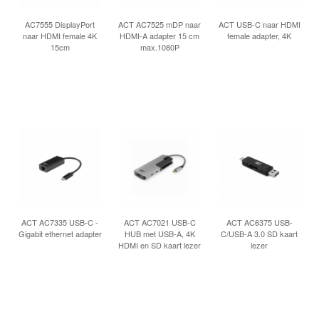
INLOGGEN
AC7555 DisplayPort
ACT AC7525 mDP naar
ACT USB-C naar HDMI
naar HDMI female 4K
HDMI-A adapter 15 cm
female adapter, 4K
15cm
max.1080P
ACT AC7335 USB-C -
ACT AC7021 USB-C
ACT AC6375 USB-
Gigabit ethernet adapter
HUB met USB-A, 4K
C/USB-A 3.0 SD kaart
HDMI en SD kaart lezer
lezer