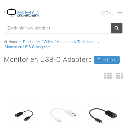
MENU
HOME
Home
Producten
Video
Monitoren & Toebehoren
OVER ONS
Monitor en USB-C Adapters
NIEUWS
Monitor en USB-C Adapters
Toon filter
PRODUCTEN
SUPPORT
RMA
MIJN OSEC
CONTACT