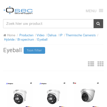
MENU
HOME
Home
Producten
Video
Dahua
IP
Thermische Camera's
OVER ONS
Hybride / Bi-spectrum
Eyeball
NIEUWS
Eyeball
Toon filter
PRODUCTEN
SUPPORT
RMA
MIJN OSEC
CONTACT