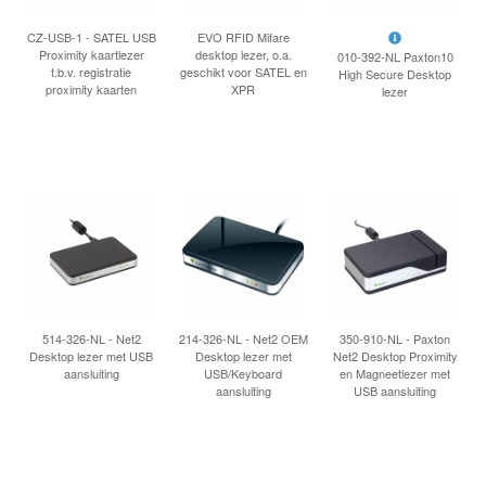
INLOGGEN
CZ-USB-1 - SATEL USB
EVO RFID Mifare
Proximity kaartlezer
desktop lezer, o.a.
010-392-NL Paxton10
t.b.v. registratie
geschikt voor SATEL en
High Secure Desktop
proximity kaarten
XPR
lezer
514-326-NL - Net2
214-326-NL - Net2 OEM
350-910-NL - Paxton
Desktop lezer met USB
Desktop lezer met
Net2 Desktop Proximity
aansluiting
USB/Keyboard
en Magneetlezer met
aansluiting
USB aansluiting