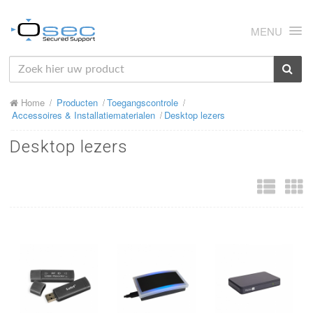
MENU
HOME
Home
Producten
Toegangscontrole
OVER ONS
Accessoires & Installatiematerialen
Desktop lezers
NIEUWS
Desktop lezers
PRODUCTEN
SUPPORT
RMA
MIJN OSEC
CONTACT