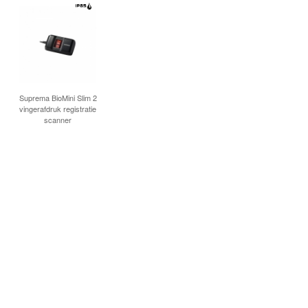
Suprema BioMini Slim 2
vingerafdruk registratie
scanner