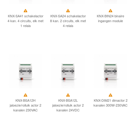
INLOGGEN
KNX-SA41 schakelactor
KNX-SA24 schakelactor
KNX-BIN24 binaire
4 kan. 4 circuits, elk met
8 kan. 2 circuits, elk met
ingangen module
1 relais
4 relais
KNX-BSA12H
KNX-BSA12L
KNX-DIM21 dimactor 2
jaloezie/rolluik actor 2
jaloezie/rolluik actor 2
kanalen 300W-230VAC
kanalen 230VAC
kanalen 24VDC