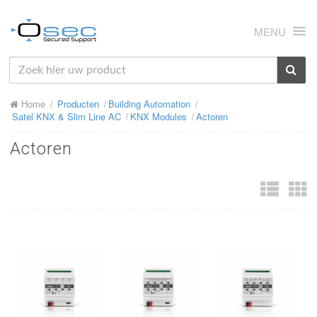
MENU
HOME
Home
Producten
Building Automation
OVER ONS
Satel KNX & Slim Line AC
KNX Modules
Actoren
NIEUWS
Actoren
PRODUCTEN
SUPPORT
RMA
MIJN OSEC
CONTACT