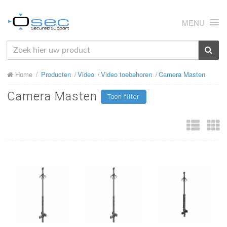
MENU
HOME
Home
Producten
Video
Video toebehoren
Camera Masten
OVER ONS
Camera Masten
Toon filter
NIEUWS
PRODUCTEN
SUPPORT
RMA
MIJN OSEC
CONTACT