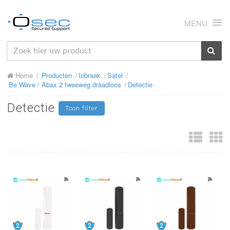
MENU
HOME
Home
Producten
Inbraak
Satel
OVER ONS
Be Wave / Abax 2 tweeweg draadloos
Detectie
NIEUWS
Detectie
Toon filter
PRODUCTEN
SUPPORT
RMA
MIJN OSEC
CONTACT