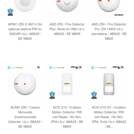
APMC-250 S 360°x10m
ASD-200 / Fire Detector
ASD-250 / Fire Detector
opbouw plafond PIR en
Plus. Rook en Hitte t.b.v.
Pro. EN 14604 t.b.v.
RADAR t.b.v. ABAX2 /
ABAX2 / BE WAVE
standalone / ABAX2 / BE
BE WAVE
WAVE
ACMD-200 / Carbon
AOD-210 / Outdoor
AOD-210-GY / Outdoor
Monoxide
Motion Detector. PIR
Motion Detector. PIR
(koolmonoxide)
met Radar, 16x16m,
met Radar, 16x16m,
Detector. t.b.v. ABAX2 /
IP54 t.b.v. ABAX2 / BE
IP54, Grijs t.b.v. ABAX2
BE WAVE
WAVE
/ BE...