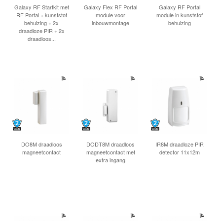
INLOGGEN
Galaxy RF Startkit met
Galaxy Flex RF Portal
Galaxy RF Portal
RF Portal + kunststof
module voor
module in kunststof
behuizing + 2x
inbouwmontage
behuizing
draadloze PIR + 2x
draadloos...
DO8M draadloos
DODT8M draadloos
IR8M draadloze PIR
magneetcontact
magneetcontact met
detector 11x12m
extra ingang