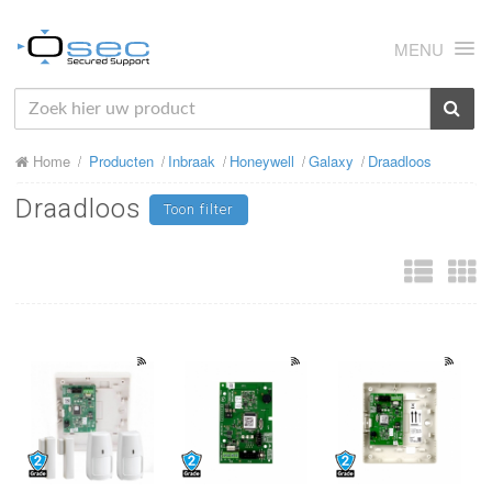
MENU
HOME
Home
Producten
Inbraak
Honeywell
Galaxy
Draadloos
OVER ONS
Draadloos
Toon filter
NIEUWS
PRODUCTEN
SUPPORT
RMA
MIJN OSEC
CONTACT