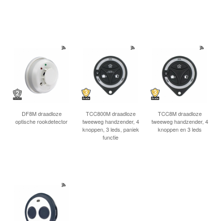
DF8M draadloze
TCC800M draadloze
TCC8M draadloze
optische rookdetector
tweeweg handzender, 4
tweeweg handzender, 4
knoppen, 3 leds, paniek
knoppen en 3 leds
functie