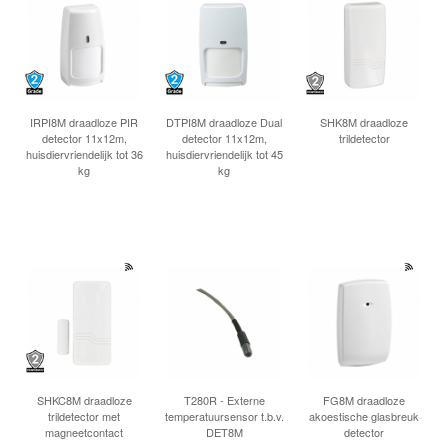
IRPI8M draadloze PIR
DTPI8M draadloze Dual
SHK8M draadloze
detector 11x12m,
detector 11x12m,
trildetector
huisdiervriendelijk tot 36
huisdiervriendelijk tot 45
kg
kg
SHKC8M draadloze
T280R - Externe
FG8M draadloze
trildetector met
temperatuursensor t.b.v.
akoestische glasbreuk
magneetcontact
DET8M
detector