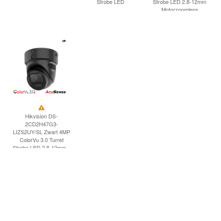
Strobe LED
Strobe LED 2.8-12mm
Motorzoomlens
Hikvision DS-
2CD2H47G3-
LIZS2UY/SL Zwart 4MP
ColorVu 3.0 Turret
Strobe LED 2.8-12mm...