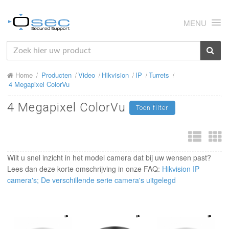
MENU
HOME
Home
Producten
Video
Hikvision
IP
Turrets
OVER ONS
4 Megapixel ColorVu
NIEUWS
4 Megapixel ColorVu
Toon filter
PRODUCTEN
SUPPORT
Wilt u snel inzicht in het model camera dat bij uw wensen past?
RMA
Lees dan deze korte omschrijving in onze FAQ:
Hikvision IP
camera's; De verschillende serie camera's uitgelegd
MIJN OSEC
CONTACT