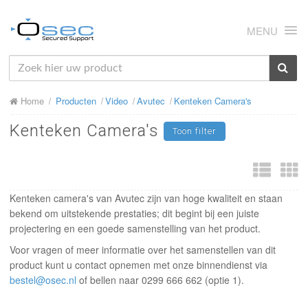
MENU
HOME
Home
Producten
Video
Avutec
Kenteken Camera's
OVER ONS
Kenteken Camera's
Toon filter
NIEUWS
PRODUCTEN
SUPPORT
Kenteken camera's van Avutec zijn van hoge kwaliteit en staan
bekend om uitstekende prestaties; dit begint bij een juiste
RMA
projectering en een goede samenstelling van het product.
Voor vragen of meer informatie over het samenstellen van dit
MIJN OSEC
product kunt u contact opnemen met onze binnendienst via
bestel@osec.nl
of bellen naar 0299 666 662 (optie 1).
CONTACT