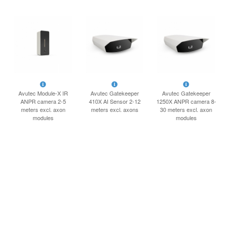
INLOGGEN
Avutec Module-X IR
Avutec Gatekeeper
Avutec Gatekeeper
ANPR camera 2-5
410X AI Sensor 2-12
1250X ANPR camera 8-
meters excl. axon
meters excl. axons
30 meters excl. axon
modules
modules