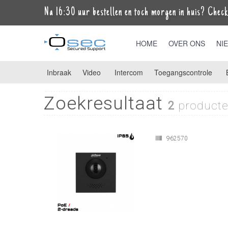
Na 16:30 uur bestellen en toch morgen in huis? Check 
HOME
OVER ONS
NI
Inbraak
Video
Intercom
Toegangscontrole
Zoekresultaat
2
producte
962570