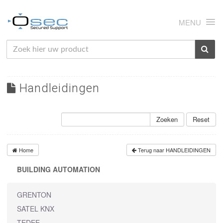
MENU
HOME
OVER ONS
Handleidingen
NIEUWS
PRODUCTEN
Zoeken
Reset
SUPPORT
Home
Terug naar HANDLEIDINGEN
RMA
BUILDING AUTOMATION
MIJN OSEC
GRENTON
CONTACT
SATEL KNX
TEDEE