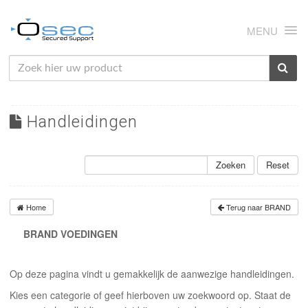
MENU
HOME
OVER ONS
Handleidingen
NIEUWS
PRODUCTEN
Zoeken
Reset
SUPPORT
Home
Terug naar BRAND
RMA
BRAND VOEDINGEN
MIJN OSEC
Op deze pagina vindt u gemakkelijk de aanwezige handleidingen.
CONTACT
Kies een categorie of geef hierboven uw zoekwoord op. Staat de